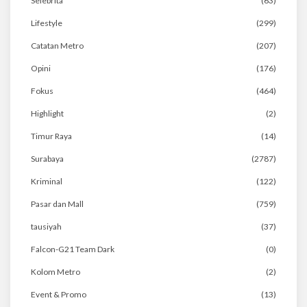
Selebrita
(63)
Lifestyle
(299)
Catatan Metro
(207)
Opini
(176)
Fokus
(464)
Highlight
(2)
Timur Raya
(14)
Surabaya
(2787)
Kriminal
(122)
Pasar dan Mall
(759)
tausiyah
(37)
Falcon-G21 Team Dark
(0)
Kolom Metro
(2)
Event & Promo
(13)