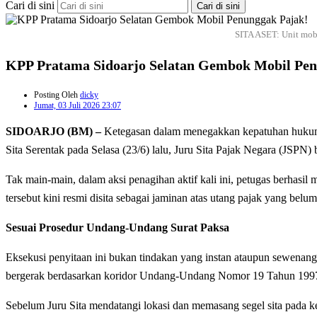
Cari di sini
Cari di sini
SITA ASET: Unit mob
KPP Pratama Sidoarjo Selatan Gembok Mobil Pen
Posting Oleh
dicky
Jumat, 03 Juli 2026 23:07
SIDOARJO (BM) –
Ketegasan dalam menegakkan kepatuhan hukum 
Sita Serentak pada Selasa (23/6) lalu, Juru Sita Pajak Negara (JSP
Tak main-main, dalam aksi penagihan aktif kali ini, petugas berhasi
tersebut kini resmi disita sebagai jaminan atas utang pajak yang belu
Sesuai Prosedur Undang-Undang Surat Paksa
Eksekusi penyitaan ini bukan tindakan yang instan ataupun sewenan
bergerak berdasarkan koridor Undang-Undang Nomor 19 Tahun 1997
Sebelum Juru Sita mendatangi lokasi dan memasang segel sita pada k