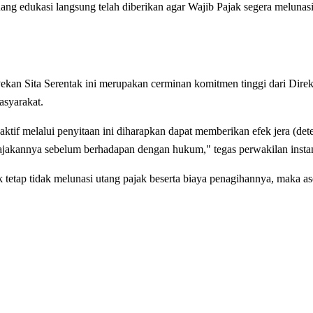
 ruang edukasi langsung telah diberikan agar Wajib Pajak segera melun
an Sita Serentak ini merupakan cerminan komitmen tinggi dari Direk
asyarakat.
if melalui penyitaan ini diharapkan dapat memberikan efek jera (deter
ajakannya sebelum berhadapan dengan hukum," tegas perwakilan instan
etap tidak melunasi utang pajak beserta biaya penagihannya, maka aset 