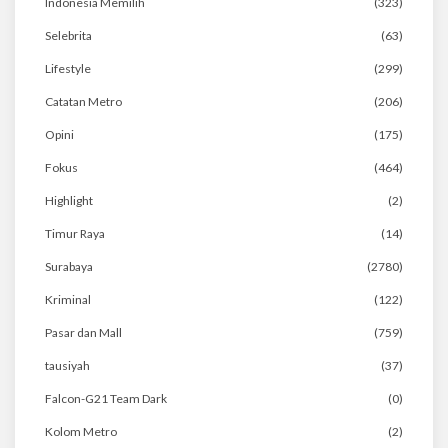
Indonesia Memilih
(323)
Selebrita
(63)
Lifestyle
(299)
Catatan Metro
(206)
Opini
(175)
Fokus
(464)
Highlight
(2)
Timur Raya
(14)
Surabaya
(2780)
Kriminal
(122)
Pasar dan Mall
(759)
tausiyah
(37)
Falcon-G21 Team Dark
(0)
Kolom Metro
(2)