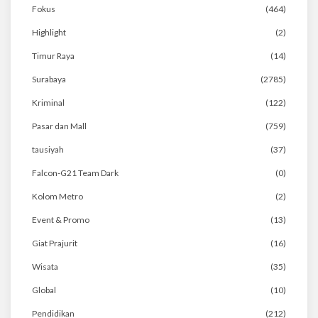
Fokus
(464)
Highlight
(2)
Timur Raya
(14)
Surabaya
(2785)
Kriminal
(122)
Pasar dan Mall
(759)
tausiyah
(37)
Falcon-G21 Team Dark
(0)
Kolom Metro
(2)
Event & Promo
(13)
Giat Prajurit
(16)
Wisata
(35)
Global
(10)
Pendidikan
(212)