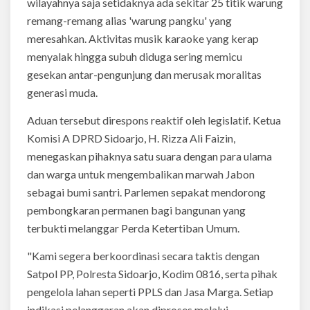
wilayahnya saja setidaknya ada sekitar 25 titik warung
remang-remang alias 'warung pangku' yang
meresahkan. Aktivitas musik karaoke yang kerap
menyalak hingga subuh diduga sering memicu
gesekan antar-pengunjung dan merusak moralitas
generasi muda.
Aduan tersebut direspons reaktif oleh legislatif. Ketua
Komisi A DPRD Sidoarjo, H. Rizza Ali Faizin,
menegaskan pihaknya satu suara dengan para ulama
dan warga untuk mengembalikan marwah Jabon
sebagai bumi santri. Parlemen sepakat mendorong
pembongkaran permanen bagi bangunan yang
terbukti melanggar Perda Ketertiban Umum.
"Kami segera berkoordinasi secara taktis dengan
Satpol PP, Polresta Sidoarjo, Kodim 0816, serta pihak
pengelola lahan seperti PPLS dan Jasa Marga. Setiap
indikasi pelanggaran akan diproses melalui